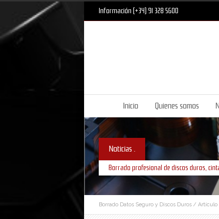
Información (+34) 91 328 5600
Inicio
Quienes somos
N
Noticias .
Borrado profesional de discos duros, cint
Borrado Datos Seguro y Discos Duros
/
Artículo