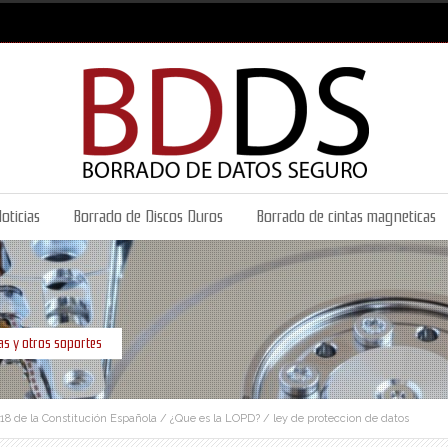
oticias
Borrado de Discos Duros
Borrado de cintas magneticas
as y otros soportes
 18 de la Constitución Española
/
¿Que es la LOPD?
/
ley de proteccion de datos